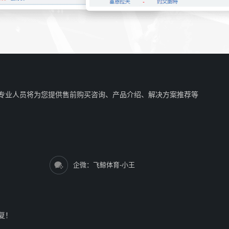
专业人员将为您提供售前购买咨询、产品介绍、解决方案推荐等
企微：飞鲸体育-小王
复！